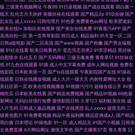
版
三级黄色视频网址
午夜99
91日逼视频
国产成在线观看
萌白酱一
线天
乱伦五月天婷婷
美腿丝袜在线观看
国产精品3p
91综合碰
国产
乱女乱
成人xxxxx
日韩伦理片
91色爱
免费黄色av网址
欧美肥老妇
欧美在线tv
加勒比在线视屏
国产美女在线免费
91香蕉污APP
国产
高清自拍一区
第一页草草影院
韩日成人
精品福利
91天堂一区二区
日韩a级电影
国产二区高清
国产www视频
国产粉嫩
国产男女猛视
频
91社在线看
欧美日韩黄色片
变态另态另类2
91李宗精品
黑丝袜
自慰喷水
乱伦五月
国产无码网站
三级无毒免费
青青草51
91丝袜在
线
91九色在线观看
91插
成人中文字幕免费
成年人网站视频
免费在
线影院
日本欧美第一页
国产ts在线观看
午夜影院国产在线
91操在
线观看
日韩在线播放视频
成人大片一级天天
内射性爱网址大全
欧
美社区第一页
欧美在线视频播放
91视频污污污
超碰在线公开
AV蜜
桃吃瓜
日本欧美在线看
国产精选免费视频
国产精品91视频
69热最
新网址
无码白丝强行免费
激情影院日韩
久草123
福利欧美在线
成
人片无码
日韩成人极品视频
国产在线诱惑
乱人xxxxx
超黄无码
三
级黄色图片
91免费看视频
精品午夜福利网
精品亚洲成a人
国产精品
萌白酱
日本理论
91操电影
91一区
成人精品无
91国产小视频
日韩美
女免费直播
A片网站网址
激情文学色
国产主播第37页
青久青青
日