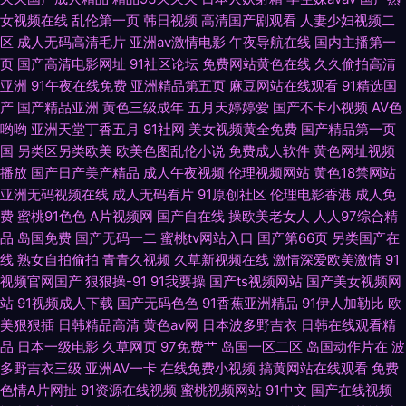
女视频在线
乱伦第一页
韩日视频
高清国产剧观看
人妻少妇视频二
伦理 97超碰无码 豆花社区av 久久国产黄色精品 日本中文字幕影片 亚洲色图
区
成人无码高清毛片
亚洲av激情电影
午夜导航在线
国内主播第一
页
国产高清电影网址
91社区论坛
免费网站黄色在线
久久偷拍高清
动漫 wwwwww欧美 黄色仓库网址 欧日不卡 亚州综合影院 97情趣 国产白
亚洲
91午夜在线免费
亚洲精品第五页
麻豆网站在线观看
91精选国
产
国产精品亚洲
黄色三级成年
五月天婷婷爱
国产不卡小视频
AV色
哟哟
亚洲天堂丁香五月
91社网
美女视频黄全免费
国产精品第一页
丝后入 老湿激情影院 日韩色情无码 2026成人网站 超碰在线影院 欧美激情
国
另类区另类欧美
欧美色图乱伦小说
免费成人软件
黄色网址视频
播放
国产日产美产精品
成人午夜视频
伦理视频网站
黄色18禁网站
28p 精品韩国操逼 日日撸日日操 91视额
亚洲无码视频在线
成人无码看片
91原创社区
伦理电影香港
成人免
费
蜜桃91色色
A片视频网
国产自在线
操欧美老女人
人人97综合精
品
岛国免费
国产无码一二
蜜桃tv网站入口
国产第66页
另类国产在
线
熟女自拍偷拍
青青久视频
久草新视频在线
激情深爱欧美激情
91
视频官网国产
狠狠操-91
91我要操
国产ts视频网站
国产美女视频网
站
91视频成人下载
国产无码色色
91香蕉亚洲精品
91伊人加勒比
欧
美狠狠插
日韩精品高清
黄色av网
日本波多野吉衣
日韩在线观看精
品
日本一级电影
久草网页
97免费艹
岛国一区二区
岛国动作片在
波
多野吉衣三级
亚洲AV一卡
在线免费小视频
搞黄网站在线观看
免费
色情A片网扯
91资源在线视频
蜜桃视频网站
91中文
国产在线视频