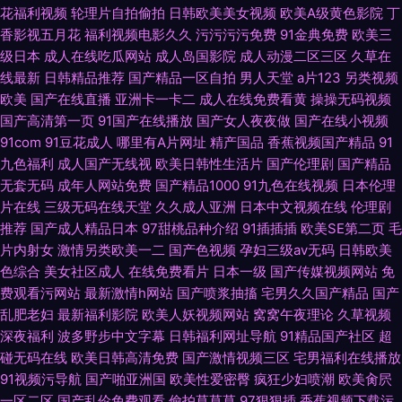
花福利视频
轮理片自拍偷拍
日韩欧美美女视频
欧美A级黄色影院
丁
香影视五月花
福利视频电影久久
污污污污免费
91金典免费
欧美三
级日本
成人在线吃瓜网站
成人岛国影院
成人动漫二区三区
久草在
线最新
日韩精品推荐
国产精品一区自拍
男人天堂
a片123
另类视频
欧美
国产在线直播
亚洲卡一卡二
成人在线免费看黄
操操无码视频
国产高清第一页
91国产在线播放
国产女人夜夜做
国产在线小视频
91com
91豆花成人
哪里有A片网址
精产国品
香蕉视频国产精品
91
九色福利
成人国产无线视
欧美日韩性生活片
国产伦理剧
国产精品
无套无码
成年人网站免费
国产精品1000
91九色在线视频
日本伦理
片在线
三级无码在线天堂
久久成人亚洲
日本中文视频在线
伦理剧
推荐
国产成人精品日本
97甜桃品种介绍
91插插插
欧美SE第二页
毛
片内射女
激情另类欧美一二
国产色视频
孕妇三级av无码
日韩欧美
色综合
美女社区成人
在线免费看片
日本一级
国产传媒视频网站
免
费观看污网站
最新激情h网站
国产喷浆抽搐
宅男久久国产精品
国产
乱肥老妇
最新福利影院
欧美人妖视频网站
窝窝午夜理论
久草视频
深夜福利
波多野步中文字幕
日韩福利网址导航
91精品国产社区
超
碰无码在线
欧美日韩高清免费
国产激情视频三区
宅男福利在线播放
91视频污导航
国产啪亚洲国
欧美性爱密臀
疯狂少妇喷潮
欧美肏屄
一区二区
国产乱伦免费观看
偷拍草草草
97狠狠插
香蕉视频下载污