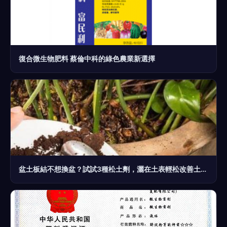
復合微生物肥料 蔡倫中科的綠色農業新選擇
盆土板結不想換盆？試試3種松土劑，灑在土表輕松改善土質！