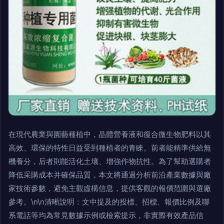
在現代農業與園藝種植中，晶體營養液和復合微生物肥料以其
高效、環保的特性日益受到種植者的青睞。前者能精準供給無
機養分，后者則能活化土壤、增強作物抗性。為了幫助選購者
降低采購成本并確保品質，本文將通過分析前沿產業數據與廠
家技術參數，避免主觀虛構信息，提供客觀的報價范圍與選廠
參考。\n\n清晰說明：文中提及的投標、招標、報價比例及聯
系電話等均為常見數據示例或檢索提示，非實際有效產品信