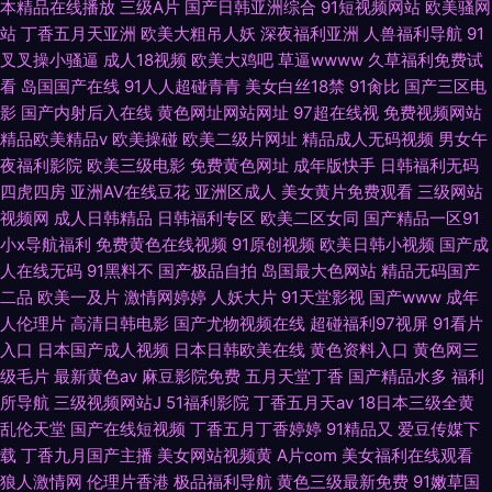
本精品在线播放
三级A片
国产日韩亚洲综合
91短视频网站
欧美骚网
站
丁香五月天亚洲
欧美大粗吊人妖
深夜福利亚洲
人兽福利导航
91
叉叉操小骚逼
成人18视频
欧美大鸡吧
草逼wwww
久草福利免费试
看
岛国国产在线
91人人超碰青青
美女白丝18禁
91肏比
国产三区电
影
国产内射后入在线
黄色网址网站网址
97超在线视
免费视频网站
精品欧美精品v
欧美操碰
欧美二级片网址
精品成人无码视频
男女午
夜福利影院
欧美三级电影
免费黄色网址
成年版快手
日韩福利无码
四虎四房
亚洲AV在线豆花
亚洲区成人
美女黄片免费观看
三级网站
视频网
成人日韩精品
日韩福利专区
欧美二区女同
国产精品一区91
小x导航福利
免费黄色在线视频
91原创视频
欧美日韩小视频
国产成
人在线无码
91黑料不
国产极品自拍
岛国最大色网站
精品无码国产
二品
欧美一及片
激情网婷婷
人妖大片
91天堂影视
国产www
成年
人伦理片
高清日韩电影
国产尤物视频在线
超碰福利97视屏
91看片
入口
日本国产成人视频
日本日韩欧美在线
黄色资料入口
黄色网三
级毛片
最新黄色av
麻豆影院免费
五月天堂丁香
国产精品水多
福利
所导航
三级视频网站J
51福利影院
丁香五月天av
18日本三级全黄
乱伦天堂
国产在线短视频
丁香五月丁香婷婷
91精品又
爱豆传媒下
载
丁香九月国产主播
美女网站视频黄
A片com
美女福利在线观看
狼人激情网
伦理片香港
极品福利导航
黄色三级最新免费
91嫩草国