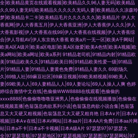
全|欧美精品黄页在线观看视频|欧美精品久久96人妻无码|欧美精品
久久99人妻无码|欧美精品久久久久久无码人妻|欧美精品久久凉森玲
梦|欧美精品卡二卡|欧美精品毛片久久久久久久|欧美精品片
伊人大
香蕉网|伊人大香蕉五月|伊人大香蕉亚洲|伊人大香蕉伊人久久|伊人
大香蕉影视|伊人大香蕉在线99|伊人大香蕉在线视频|伊人大香蕉综
合|伊人导航AV|伊人东京热大香蕉
欧美a片一无一区|欧美A千网站|
欧美A区A级片|欧美a区电影|欧美A区做爱|欧美A色情|欧美A视频|欧
美a网站|欧美a网址|欧美a系列
91精品老司机|91精品内射|91精品欧
美|91精品欧美久久|91精品欧美日韩|91精品欧美性爱一级|91精品
片|91精品人妻|91精品人妻黄色免费|91精品人妻久久
69剧场久
久|69狼人社|69麻豆社区|69麻豆视频|69欧美精视频|69欧美人
妻|69欧美人人|69人妻精品人人|69人妻论坛|69人人操人人爽
色婷
婷综合激情中文在线|色偷偷WWW8888在线观看|色偷偷的
xxxx8888|色偷偷噜噜噜亚洲男人|色偷偷偷在线视频播放|色偷偷在
线视频直播|色翁荡息肉欲系列小说|色翁荡息肉欲小说合集|色翁荡
息又大又硬又粗视频|色翁荡息又大又硬又粗肖艳
日本A∨片|日本A∨
视频|日本A∨在线|日本AⅤ网站|日本aa片|日本AA片免费|日本aa片网
站|日本a不卡|日本a不卡视频|日本A级A片
97瑟瑟97|97瑟瑟大
全|97瑟瑟导航|97瑟瑟地区|97瑟瑟视频|97瑟瑟图|97瑟瑟网站|97