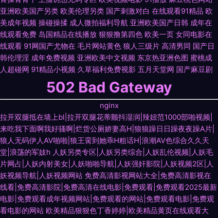
亚洲欧美国产另类
欧美伦理另类
国产刺激对白
在线观看91精品
欧
美成年视频
操碰操揉
成人微拍福利导航
亚洲欧美国产日韩
成年在
线观看免费
岛国精品在线播放
狠狠撸第四色
欧美一页
女同电影在
线观看
91网国产尤物在
毛片网站黄色
狼人三级片
高清男同
国产日
韩伦理淫
成年免费视频
亚洲欧美中文视频
东京热亚洲色图
蜜桃成
人超碰网
91精品小视频
久草福利免费视影
五月天堂网
国产麻豆剧
502 Bad Gateway
nginx
拉开双腿抵在墙上bl|拉开双腿花蒂颤抖湿润|辣妞范1000部啪视频|
来吃我下面啊我好骚啊|烂货公厕娇妻高H|狼狼躁日日躁夜夜躁A片|
狼人无码伊人AV啪啪|狼王脔到她乖H粗话H|浪潮AV色综合久久天
堂|浪荡的军妓h
人妖另类专区|人妖另类综合|人妖乱伦视频|人妖毛
片网占|人妖内射美女|人妖啪啪导航|人妖强奸影院|人妖视频2区|人
妖视频导航|人妖视频网站
免费高清影视网站大全|免费高清影视在
线看|免费高清影院|免费高清在线电影|免费观看|免费观看2025最新
电影|免费观看成年视频网站|免费观看的网站|免费观看电影|免费观
看电影的网站
欧美精品狠狠色丁香婷婷|欧美精品黄页在线观看大