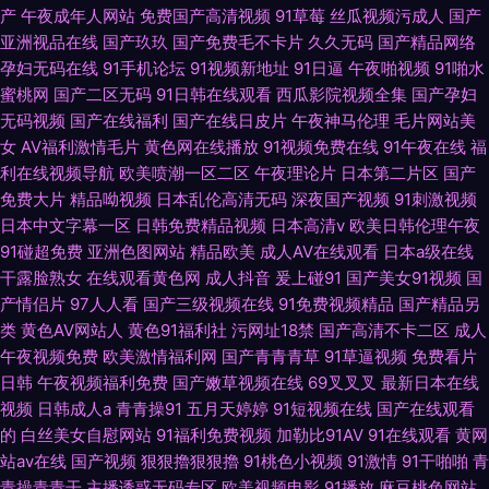
产
午夜成年人网站
免费国产高清视频
91草莓
丝瓜视频污成人
国产
亚洲视品在线
国产玖玖
国产免费毛不卡片
久久无码
国产精品网络
孕妇无码在线
91手机论坛
91视频新地址
91日逼
午夜啪视频
91啪水
蜜桃网
国产二区无码
91日韩在线观看
西瓜影院视频全集
国产孕妇
无码视频
国产在线福利
国产在线日皮片
午夜神马伦理
毛片网站美
女
AV福利激情毛片
黄色网在线播放
91视频免费在线
91午夜在线
福
利在线视频导航
欧美喷潮一区二区
午夜理论片
日本第二片区
国产
免费大片
精品呦视频
日本乱伦高清无码
深夜国产视频
91刺激视频
日本中文字幕一区
日韩免费精品视频
日本高清v
欧美日韩伦理午夜
91碰超免费
亚洲色图网站
精品欧美
成人AV在线观看
日本a级在线
干露脸熟女
在线观看黄色网
成人抖音
爰上碰91
国产美女91视频
国
产情侣片
97人人看
国产三级视频在线
91免费视频精品
国产精品另
类
黄色AV网站人
黄色91福利社
污网址18禁
国产高清不卡二区
成人
午夜视频免费
欧美激情福利网
国产青青青草
91草逼视频
免费看片
日韩
午夜视频福利免费
国产嫩草视频在线
69叉叉叉
最新日本在线
视频
日韩成人a
青青操91
五月天婷婷
91短视频在线
国产在线观看
的
白丝美女自慰网站
91福利免费视频
加勒比91AV
91在线观看
黄网
站av在线
国产视频
狠狠擼狠狠擼
91桃色小视频
91激情
91干啪啪
青
青操青青干
主播诱惑无码专区
欧美视频电影
91播放
麻豆桃色网站