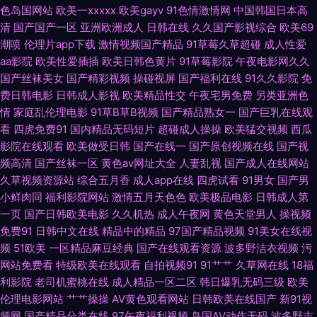
色岛国网站
欧美一xxxxx
欧美gayv
91色情激情网
中国韩国日本高
幕 深夜狼友 婷婷依依五月天 影音先锋黑丝高跟 91福利专区 91熟妇在线 91
清
国产国产一区
亚洲欧洲成人
日韩在线
久久国产影视综合
欧美69
潮喷
伦理片app下载
激情视频国产精品
91草莓久草超碰
成人性爱
在线网页 97视频日韩三级 白丝美女爆乳视频 超碰人人在线观看 大香蕉伊色
aa影院
欧美性爱插插
欧美日韩色黄片
91草莓影院
午夜电影网久久
国产丝袜美女
国产精彩视频
操碰视屏
国产福利在线
91久久影院
免
费日韩电影
日韩成人影视
欧美精品性交
午夜宅男免费
另类亚洲色
国产91在线不卡 黄色性交网 久久入口91 另类春色欧美 欧美成人图片 欧美伊
情
家庭乱伦理电影
91草B草B视频
国产精品熟女一
国产巨乳在线观
看
四虎免费91
国内精品无码短片
超碰成人操操
欧美猛交视频
西瓜
人大香蕉 日韩黄色网址 熟女3P内射国产 伪娘自慰网站 午夜福利院产业 91n
影院在线观看
欧美做受日韩
国产在线一
国产原创视频在线
国产视
频高清
国产丝袜一区
黄色av网址大全
人妻乱视
国产成人在线网站
在线入口 91蜜臀导航 91性视频网 AV大香蕉 肏屄视频播放 福利社试看一分
久草视频资源站
综合五月香
成人app在线
四虎试看
91男女
国产男
小鲜肉同
福利影院网站
激情五月天色色
欧美极品电影
日韩成人第
钟 韩日一区二区三区 精品欧美成人 另类激情另类 青娱乐自拍视频 日韩中文
一页
国产日韩欧美电影
久久机热
成人午夜网
黄色天堂男人
操视频
免费91
日韩中文在线
精品中的精品
97国产精品视频
91美女在线视
娱乐网 五月天狼友 中文字幕国产 91麻豆高清视频 99香蕉性爱 超碰另类 黑
频
51欧美
一区精品麻豆经典
国产在线观看资源
波多野洁衣视频
污
网站免费看
特级欧美在线观看
自拍视频91
91艹艹
久草网在线
18福
丝自慰久草91 老司机激情影院 欧美瑟瑟 人人艹肏 三级国产视频 午夜在线电
利影院
老司机蜜桃在线
成人精品一区二区
韩日爆乳无码三级
欧美
伦理电影网站
艹艹操操
AV黄色观看网站
日韩欧美在线国产
新91视
影 影视先锋色色 www91福利 欧洲一区二区 午夜波多解衣 尤物喷水 91免费
频网
国产精品分类在线
97午夜福利视频
岛国AV动作无码
波多野吉