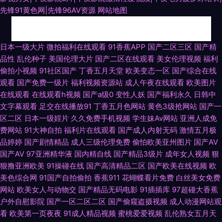
先锋91黄色网|先锋96AV资源
网站地图
人人操人人摸97 人妖TS 美女爱爱吃瓜 熟女磁力链接 天天夜夜肏 偷拍桃花
日本一级大片
微拍福利在线观看
91香蕉APP
国产二区三区
国产精
品性
乱伦种子
美国伦理大片
国产二区在线观看
美女伦理视频
福利
日韩 天美传媒毛片 无码av观看韩国 伊人黄色成人 超碰碰人妻無碼 极品福利
偷拍小视频
91社区国产
丁香五月天堂
欧美变态一区
国产综合在线
观看
国产免费一级片
福利视频资源站
成人午夜在线观看
欧美图片
导航 九一在线免费看 欧美人妖另类 日韩女同另类 日韩新片百度网网 五月花
在线观看
在线观看h视频
国产a级0
变性人妖
国产福利永久
日韩中
文字幕观看
足交在线播放91
丁香五月色网站
黄色3级抢网站
国产一
无码 亚洲ts另类 91观看视频 91视屏免费观看 99草视频在线 www日本色 大
区二区
日本一级婬片
久久免费手机视频
学生妹Av网站
亚洲人成免
费网站
91大神自拍
福利片在线观看
国产成人内射无码
激情五月极
香蕉网超碰 国产不卡电影 国产原创自拍av 韩国激情网 韩日无码全集 韩日有
品婷婷
国产剧情精品
成人三级伦理免费
偷怕欧美亚州图片
国产AV
国产AV
97亚洲精华液
国内精自线
国产精品3级片
成年女人视频
狠
码视频 黄色A级 老司机亚洲影院 男人和女人操国产 欧美福利中出 青青国产
狠撸亚洲欧美
91操碰在线
国产高清精品二区
国产欧美在线视频
欧
美色综合网
91国产自拍偷拍
香蕉911
花蝴蝶看片免费
白丝美女免费
区91 欧亚性爱 人妖av 超碰97在线草 岛国免费在线观看 免费成人福利 青青
网站
欧美女人与动物交
国产精品无码电影
91插插库
97超碰大香蕉
户外自慰影院
国产一区二区二区
国产偷窥盗摄视频
成人动漫网站观
看
欧美第一页夜夜
91成人精品视频
蜜桃爱爱视频
乱伦熟女五月天
草肏屄视频 日本肏屄毛片 人妖啪啪网站 日韩精品视频一区 日韩成人网址