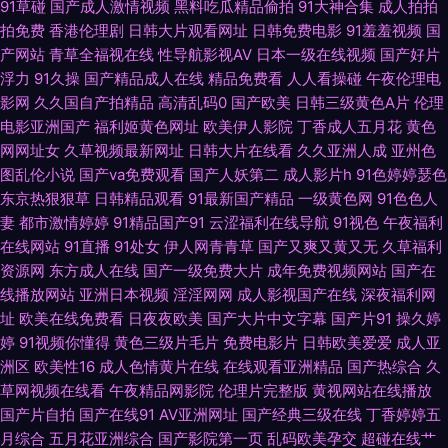
91草碰
国产成人激情视频
黑料吃瓜精品偷拍
91大神合集
成人拍拍
拍免费
香港伦理剧
日韩大片观看网址
日韩免费电影
91羞羞视频
国
媒视频传媒 含羞草影院在线 巨乳福利导航 欧美日韩在线旡码 日韩成人免费
产网站
青草全福视在线
性导航影视AV
日本一级在线视频
国产好片
浮力
91久操
国产精品成人在线
精品免费看
人人看操碰
午夜伦理电
在线电影黄色 欧美日韩中国综合 神马午夜传媒 91岛国大片 变态另类国产精
影网
久久国自产拍精品
高清乱码0
国产欧美
日韩三级黄色A片
伦理
电影亚洲国产
福利姬黄色网址
欧美伊人影院
丁香成人五月花
黄色
品 国产页1 老湿福利舍 欧美在线A∨ 色五月成人网站 亚洲色图2P 91茄子看
网网址女
久草视频最新网址
日韩大片在线看
久久亚洲人成
亚州色
图乱伦小说
国产va免费观看
国产人妖第二
成人影片h
91色婷婷瑟色
片 www久久狼友 丰满少妇AV 久久婷婷视频小说 人妻人人爱 无码六十五 91
东京热狠狠草
日韩精品观看
91最新国产精品
一级黄色网
91色色人
妻
都市激情婷婷
91精品国产91
云涩福利在线导航
91视色
午夜福利
超碰丁香 97干婷婷 超碰社区影院 国产片91 久草视频福利站 欧美色图去干网
在线网站
91直播
91处女
伊人网青青草
国产又爽又黄又无
久草福利
资源网
东方成人在线
国产一级免费大片
成年免费视频网站
国产在
日韩欧美中字 影音先锋丝袜诱惑 97超碰护士 成人瑟瑟网站 狠狠草夜夜撸 另
线播放网站
亚洲日本视频
淫淫网网
成人影视国产在线
深夜福利网
址
欧美在线免费看
日夜夜欧美
国产大片中文字幕
国产片91
操久婷
类欧美 日本无码影院 香焦久久福利院 91剧场 操碰公开 国产91足交视频 老
婷
91视频你懂得
黄色三级片毛片
免费电影片
日韩欧美爱爱
成人亚
洲区
欧美性16
成人色情黄片在线
在线观看亚洲精品
国产热综合
久
司机福利影院 日本久久毛 午夜福利影院播放 91免费看视频 爱豆传媒在线看
草网视频在线看
午夜精品网影院
伦理片完整版
黄视网站在线播放
国产片自拍
国产在线91
AV亚洲网址
国产经典三级在线
丁香婷婷五
月综合
五月花亚洲综合
国产影院第一页
乱码欧美孕交
超碰在线艹
国产精品蜜芽AV 91吃瓜国产视频 韩日中AV网址 在线午夜福利 超碰福利av