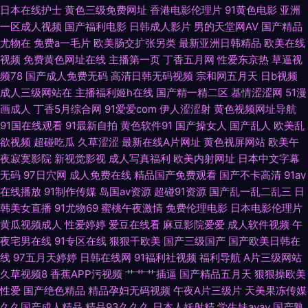
日本在线护士
黄色三级免费网址
香港电影伦理片
91黄色电影
亚洲
一区成人视频
国产福利电影
日韩成人影片
男的天堂网AV
国产精品
国产伪娘91 玖玖爽A 人人乐人人操 无码18禁 91草网站 av大全观看网址 丁香
尤物在
免费a一毛片
欧美肠交扩张另类
最新亚洲日韩精品
欧美在线
视频
免费黄色网址在线
主播第一页
丁香五月网
性爱东京热
草逼视
午夜超碰 黄色三级AV 人人搞超碰免费 午夜啪啪7474 91精品丝袜国产 菠萝
频78
国产成人免费无码
高清日韩无码视频
宗和网五月天
日b视频
成人三级网站在
主播福利姬h在线
国产精一精二区
基情涩涩网
51漫
av在线观看 国产精品日日摸 老司机亚洲福利 日本免费视频 午夜人成福利 俺
画成人
丁香5月综合网
91爱爱com
伊人涩涩射
黄色视频网址导航
91国在线观看
91最新自拍
黄色软件91
国产操女人
国产乱人
欧美乱
去也五月天网址 欧美aa网页 五月天超碰 91国内在线 草草视频亚洲 国民内射
欲视频
超碰吃瓜
久草涩涩
最新在线A片网址
黄色视屏网站
欧美午
夜寂寞影院
新视觉影视
成人写真福利
欧美内射网址
日本中文字幕
视频 蜜桃抖阴 三级片小说五月天 影音先锋韩国美女 99国精品品 国产综合
无码
97日穴网
成人免费在线
精品国产免费观看
国产不卡高清
91av
在线播放
91制作传媒
岛国av资源
超碰91资源
国产乱一乱二乱三
日
11p 欧美极限扩肛 天天干天天橾穴 91喷浆 超碰在97人人操 黄色超鹏 欧美日
韩美女直播
91尤物69
蜜桃午夜激情
免费伦理电影
日本电影伦理片
黄瓜视频成人
性爱婷婷
爱豆在线看
麻豆影院爱爱
成人软件视频
午
韩国产有线 五月天色社区 91视频网址入囗 国产成人伊人 麻豆99入口 日韩性
夜宅男在线
91专区在线
狠狠干欧美
国产三级国产
国产欧美日韩在
线
97五月天婷婷
日韩在线网
91福利社视频
福利导航
A片三级网站
爱自拍 伊人成人999 www蜜桃视频 国产精品内射 老湿影院福利 日本热情综
久草视频8
香蕉APP污视频
艹艹艹插逼
国产精品五月天
狠狠操欧美
性爱
国产绝色精品
精品孕妇无码视频
午夜A片三级片
天美果冻传媒
合网址 亚洲黄色免费电影 a片免费视频网址 韩欧美日久 欧美色网 午夜寂寞
久久国产成人精品
精品93久久久
日本人妖射精
学生妹avav
国产熟