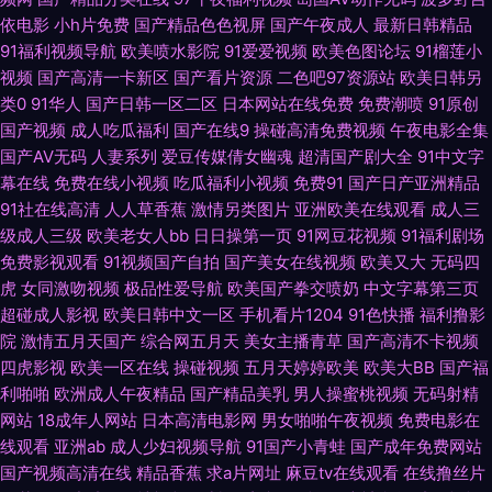
依电影
小h片免费
国产精品色色视屏
国产午夜成人
最新日韩精品
熟女在线 丁香五月网站 国产少妇自慰高潮 老司机性交网 欧美成人影音先锋
91福利视频导航
欧美喷水影院
91爱爱视频
欧美色图论坛
91榴莲小
视频
国产高清一卡新区
国产看片资源
二色吧97资源站
欧美日韩另
日韩AV电影导航 偷窥自拍亚洲色图 亚洲深爱激情 91粉色情人 91原创社区
类0
91华人
国产日韩一区二区
日本网站在线免费
免费潮喷
91原创
国产视频
成人吃瓜福利
国产在线9
操碰高清免费视频
午夜电影全集
超碰在线久 国产黑料zcm 黄色网入口站黄色 蜜芽视频在线精品 青青青草国
国产AV无码
人妻系列
爱豆传媒倩女幽魂
超清国产剧大全
91中文字
幕在线
免费在线小视频
吃瓜福利小视频
免费91
国产日产亚洲精品
产 日韩三级麻豆 婷婷永久免费 亚洲传媒色情A片 超碰在线人网播放 国产自
91社在线高清
人人草香蕉
激情另类图片
亚洲欧美在线观看
成人三
级成人三级
欧美老女人bb
日日操第一页
91网豆花视频
91福利剧场
产一区在线 九一社一至36 美女十次啦色 欧美穴穴 日韩黄色AV 微拍啪啪啪
免费影视观看
91视频国产自拍
国产美女在线视频
欧美又大
无码四
虎
女同激吻视频
极品性爱导航
欧美国产拳交喷奶
中文字幕第三页
超碰成人影视
欧美日韩中文一区
手机看片1204
91色快播
福利撸影
亚洲免费成人电影 91成人在线网址 99热新网址是 国产91网 极品人妻少妇 天
院
激情五月天国产
综合网五月天
美女主播青草
国产高清不卡视频
四虎影视
欧美一区在线
操碰视频
五月天婷婷欧美
欧美大BB
国产福
天操屄 丰满的大胸继坶3 日本不卡一区 亚洲素人自拍 97综合视频在线 久久
利啪啪
欧洲成人午夜精品
国产精品美乳
男人操蜜桃视频
无码射精
网站
18成年人网站
日本高清电影网
男女啪啪午夜视频
免费电影在
香蕉黄色片 亚州另类春色小说 91网址导航 超碰视97 国产伪娘在线 久久精品
线观看
亚洲ab
成人少妇视频导航
91国产小青蛙
国产成年免费网站
国产视频高清在线
精品香蕉
求a片网址
麻豆tv在线观看
在线撸丝片
久久精 欧美日P 日韩一二三四 午夜香焦剧场 91版动漫视 91综合在线观看 传