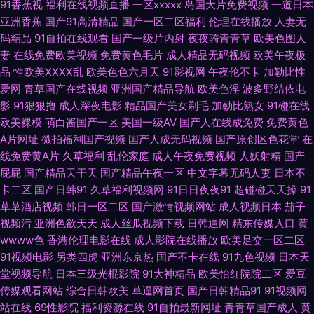
91香蕉视
福利在线视频直播
一区xxxxx
岛国大片免费视频
一道日本
亚洲香蕉
国产91高清精品
国产一区二区福利
伦理在线播放
人妻无
91com视频 91精品吴梦梦 成人五月天社区 国产91美女视频 欧美AA大片 欧
码精品
91自拍在线观看
国产一级片内射
夜夜骑青青草
欧美色图人
妻
在线免费欧美视频
免费黄色毛片
成人精品无码视频
欧美午夜极
美日韩综合在线 日韩有码三级 四虎影像 伪娘h视频 97人人妻人人操 超碰91
品
性欧美ⅩⅩⅩⅩ乱
欧美色色六月天
91影视网
午夜伦不卡
加勒比性
爱网
青草国产在线视频
亚洲国产精品导航
欧美色淫
波多野结依电
第一页 超碰伊人 国产精品成品人品 黄色亚洲网站 久久五月天av 老湿机导航
影
91狠狠撸
成人深夜电影
精品国产美女剃毛
加勒比熟女
91碰在线
欧美裸模
萌白酱国产一区
美国一级AV
国产人在线成免费
免费黄色
男人资源网 男人资源网 欧美国际黄色 五月香蕉91 午夜男女福利 91成人区
A片网址
微拍福利国产视频
国产人成无码视频
国产原创区色花堂
在
线免费黄A片
久草福利
乱伦家庭
成人午夜免费视频
人妖射精
国产
91久久大香蕉 97福利网 www国产传媒 超碰97综合 传媒精品国产9 福利导
屁屁
国产精品天干天
国产精品午夜一区
中文字幕无码人妻
日本不
卡二区
国产日韩91
久草福利视频网
91日日夜夜91
超碰碰天天操
91
航第一 国产精品迷奸 韩国精品一二三 九一茄子 蜜穴国产传媒 青青操久操视
草草酒店视频
韩日一区二区
国产激情视频网站
成人视频日本
茄子
视频污
亚洲色欲天天
成人丝瓜视频下载
日韩逼网
精东传媒入口
黄
频 三级成人日韩 偷拍电影 无码色网 午夜视频在线导航 伊人网综合楼 91成人
wwww色
香港伦理电影在线
成人影院在线播放
欧美足交一区二区
91视频电影
另类四虎
亚洲东京热
国产不卡在线
91九色视频
日本天
软件 97精品视频在线 操逼视频不卡 成人A网 国语狠狠干 九一茄子 玖玖伊热
堂视频导航
日本三级光棍影院
91大神精品
欧美怡红院院二区
爱豆
传媒观看网站
综合日韩欧美
草逼网首页
国产日韩精品91
91视频网
欧美A∨在线观看 欧美性爱另类 青青国产区91 日韩操逼视频 日韩色图中文字
站在线
69性影院
福利资源在线
91自拍最新网址
青青草国产成人
黄