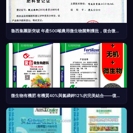
魯西集團新突破 年產500噸農用微生物菌劑獲批，復合微生物肥料助力綠色農業
微生物有機肥 有機質40%與氮磷鉀12%的完美結合——復合微生物肥料的全析