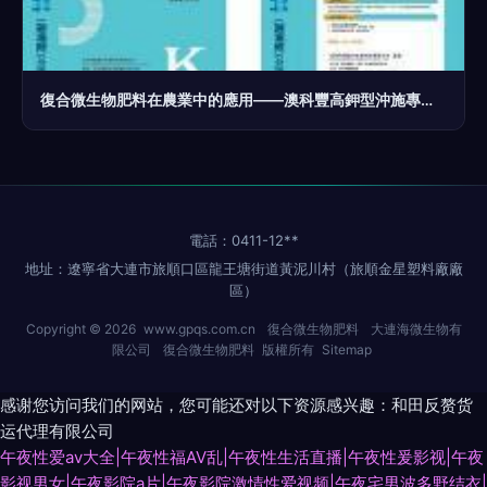
復合微生物肥料在農業中的應用——澳科豐高鉀型沖施專用肥解析
電話：0411-12**
地址：遼寧省大連市旅順口區龍王塘街道黃泥川村（旅順金星塑料廠廠
區）
Copyright © 2026
www.gpqs.com.cn
復合微生物肥料
大連海微生物有
限公司
復合微生物肥料
版權所有
Sitemap
感谢您访问我们的网站，您可能还对以下资源感兴趣：和田反赘货
运代理有限公司
午夜性爱av大全|午夜性福AV乱|午夜性生活直播|午夜性爰影视|午夜
影视男女|午夜影院a片|午夜影院激情性爱视频|午夜宅男波多野结衣|