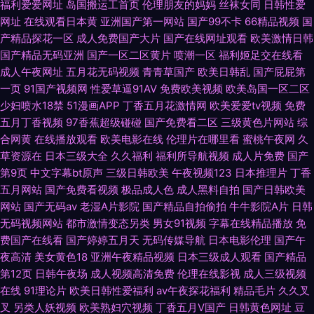
福利爱爱网址
岛国搬运工首页
伦理朋友的妈妈
丝袜女同
日韩性爱
网址
在线观看日本黄
亚洲国产第一网站
国产99不卡
66精品视频
国
产精品探花一区
成人免费国产大片
国产在线网址观看
欧美激情日韩
国产精品无码亚洲
国产一区二区黄片
喷潮一区
福利姬足交在线看
成人午夜网址
五月花无码视频
青青草国产
欧美日韩乱
国产屁屁第
一页
91国产视频网
性爱草逼91AV
免费欧美视频
欧美岛国一区二区
少妇喷水18禁
51漫画APP
丁香五月花激情网
欧美爱爱tv视频
免费
五月丁香视频
97香蕉超级碰碰
国产免费看二区
三级黄色片网站
综
合网黄
在线播放观看
欧美电影在线
伦理片在哪里看
蜜桃午夜网
久
草资源在
日本三级大全
久久福利
福利所导航视频
成人片免费
国产
第9页
中文字幕bt原声
三级日韩欧美
午夜视频123
日本推理片
丁香
五月网站
国产免费看视频
极品成人色
成人黑料自拍
国产日韩欧美
网站
国产无码av
老湿A片影院
国产精品自拍偷拍
牛牛影院A片
日韩
无码视频网站
都市激情变态另类
男女91视频
字幕在线精品播放
免
费国产在线看
国产婷婷五月天
无码传媒导航
日本电影伦理
国产午
夜高清
美女黄色18
亚洲午夜精品视频
日本三级成人观看
国产精品
第12页
日韩午夜场
成人视频高清免费
伦理在线影视
成人三级视频
在线
91理论片
欧美日韩性爱福利
av午夜探花福利
精品毛片
久久叉
叉
另类人妖视频
欧美熟妇穴视频
丁香五月V国产
日韩黄色网址
豆